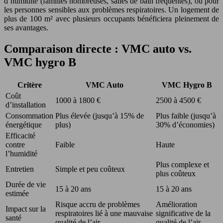
d’humidité (familles nombreuses, salles de bain fréquentes), ou pour
les personnes sensibles aux problèmes respiratoires. Un logement de
plus de 100 m² avec plusieurs occupants bénéficiera pleinement de
ses avantages.
Comparaison directe : VMC auto vs.
VMC hygro B
Critère
VMC Auto
VMC Hygro B
Coût
1000 à 1800 €
2500 à 4500 €
d’installation
Consommation
Plus élevée (jusqu’à 15% de
Plus faible (jusqu’à
énergétique
plus)
30% d’économies)
Efficacité
contre
Faible
Haute
l’humidité
Plus complexe et
Entretien
Simple et peu coûteux
plus coûteux
Durée de vie
15 à 20 ans
15 à 20 ans
estimée
Risque accru de problèmes
Amélioration
Impact sur la
respiratoires lié à une mauvaise
significative de la
santé
qualité de l’air
qualité de l’air