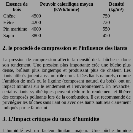
Essence de
Pouvoir calorifique moyen
Densité
bois
(kWh/tonne)
(kg/m³)
Chêne
4500
750
Hêtre
4200
720
Pin maritime
4000
550
Sapin
3800
450
2. le procédé de compression et l’influence des liants
La pression de compression affecte la densité de la bûche et donc
son rendement. Une pression plus importante crée une bûche plus
dense, brûlant plus longtemps et produisant plus de chaleur. Les
liants utilisés jouent aussi un rôle crucial. Des liants naturels, comme
l’amidon de maïs ou la lignine (composant naturel du bois), ont un
impact minimal sur le rendement et l’environnement. En revanche,
certains liants synthétiques peuvent réduire le rendement et libérer
des composés polluants lors de la combustion. Il est recommandé de
privilégier les bûches sans liant ou avec des liants naturels clairement
indiqués par le fabricant.
3. L’Impact critique du taux d’humidité
L’humidité est un facteur limitant majeur. Une bûche humide