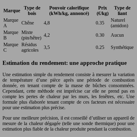
Type de
Pouvoir calorifique
Prix
Type de
Marque
bois
(kWh/kg, annoncé)
(€/kg)
liant
Marque
Naturel
Chêne
4,8
0.35
A
(amidon)
Marque
Mixte
4,2
0.30
Aucun
B
(pin/hêtre)
Marque
Résidus
3,5
0.25
Synthétique
C
agricoles
Estimation du rendement: une approche pratique
Une estimation simple du rendement consiste à mesurer la variation
de température d’une pièce après une période de combustion
donnée, en tenant compte de la masse de bûches consommées.
Cependant, cette méthode est imprécise car elle ne prend pas en
compte les pertes de chaleur par les murs, les fenêtres, etc. Une
formule plus élaborée tenant compte de ces facteurs est nécessaire
pour une estimation plus précise.
Pour une meilleure précision, il est conseillé d’utiliser un appareil de
mesure de la chaleur dégagée (telle une sonde thermique) pour une
estimation plus fiable de la chaleur produite pendant la combustion.