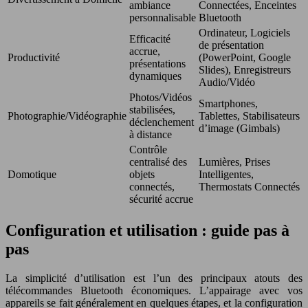
ambiance
Connectées, Enceintes
personnalisable
Bluetooth
Ordinateur, Logiciels
Efficacité
de présentation
accrue,
Productivité
(PowerPoint, Google
présentations
Slides), Enregistreurs
dynamiques
Audio/Vidéo
Photos/Vidéos
Smartphones,
stabilisées,
Photographie/Vidéographie
Tablettes, Stabilisateurs
déclenchement
d’image (Gimbals)
à distance
Contrôle
centralisé des
Lumières, Prises
Domotique
objets
Intelligentes,
connectés,
Thermostats Connectés
sécurité accrue
Configuration et utilisation : guide pas à
pas
La simplicité d’utilisation est l’un des principaux atouts des
télécommandes Bluetooth économiques. L’appairage avec vos
appareils se fait généralement en quelques étapes, et la configuration