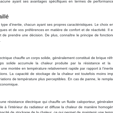
, chacune ayant ses avantages spécifiques en termes de performanc
illé
 type d’inertie, chacun ayant ses propres caractéristiques. Le choix e
ues et de vos préférences en matière de confort et de réactivité. Il 
t de prendre une décision. De plus, connaître le principe de fonctio
.
ectrique chauffe un corps solide, généralement constitué de brique réfr
 solide accumule la chaleur produite par la résistance et la r
 une montée en température relativement rapide par rapport à l’inertie
tions. La capacité de stockage de la chaleur est toutefois moins imp
 variations de température plus perceptibles. En cas de panne, le remp
 économique.
à une résistance électrique qui chauffe un fluide caloporteur, général
cule à l’intérieur du radiateur et diffuse la chaleur de manière homog
e capacité de stockage de la chaleur, ce qui permet de maintenir une tem