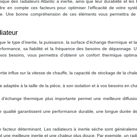
que des radiateurs Atlantic à inertie, ainsi que leur durabilité et les
dre en compte ces facteurs pour optimiser l’efficacité de votre sys
gie. Une bonne compréhension de ces éléments vous permettra de t
iateur
que le type d’inertie, la puissance, la surface d’échange thermique et la
rformance, sa fiabilité et la fréquence des besoins de dépannage. U
e vos besoins, vous permettra d’obtenir un confort thermique optima
ertie influe sur la vitesse de chauffe, la capacité de stockage de la chale
 adaptée à la taille de la pièce, à son isolation et à vos besoins en ch
d’échange thermique plus importante permet une meilleure diffusio
 qualité garantissent une performance durable, une longue durée de
 un facteur déterminant. Les radiateurs à inertie sèche sont généralem
rent une meilleure inertie et une chaleur plus douce. Par exemple, un rad