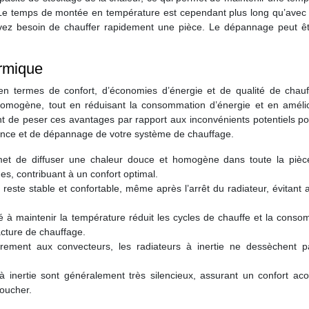
Le temps de montée en température est cependant plus long qu’avec l’
avez besoin de chauffer rapidement une pièce. Le dépannage peut êt
ermique
en termes de confort, d’économies d’énergie et de qualité de chauff
homogène, tout en réduisant la consommation d’énergie et en amélio
nt de peser ces avantages par rapport aux inconvénients potentiels po
enance et de dépannage de votre système de chauffage.
met de diffuser une chaleur douce et homogène dans toute la pièc
s, contribuant à un confort optimal.
este stable et confortable, même après l’arrêt du radiateur, évitant a
té à maintenir la température réduit les cycles de chauffe et la cons
acture de chauffage.
airement aux convecteurs, les radiateurs à inertie ne dessèchent pas
à inertie sont généralement très silencieux, assurant un confort aco
coucher.