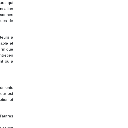
urs, qui
ensation
ersonnes
ques de
teurs à
able et
ermique
ntretien
nt ou à
vénients
teur est
etien et
’autres