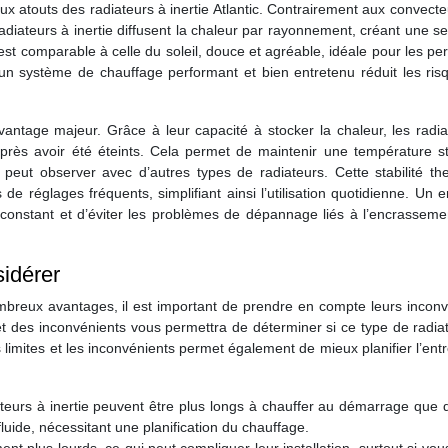
x atouts des radiateurs à inertie Atlantic. Contrairement aux convecte
radiateurs à inertie diffusent la chaleur par rayonnement, créant une s
est comparable à celle du soleil, douce et agréable, idéale pour les p
 un système de chauffage performant et bien entretenu réduit les ris
antage majeur. Grâce à leur capacité à stocker la chaleur, les radia
après avoir été éteints. Cela permet de maintenir une température st
 peut observer avec d’autres types de radiateurs. Cette stabilité th
de réglages fréquents, simplifiant ainsi l’utilisation quotidienne. Un e
 constant et d’éviter les problèmes de dépannage liés à l’encrasseme
sidérer
nombreux avantages, il est important de prendre en compte leurs incon
t des inconvénients vous permettra de déterminer si ce type de radia
 limites et les inconvénients permet également de mieux planifier l’entr
eurs à inertie peuvent être plus longs à chauffer au démarrage que d
fluide, nécessitant une planification du chauffage.