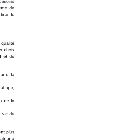
 besoins
tème de
irer le
 qualité
n choix
l et de
ur et la
auffage,
n de la
 vie du
ent plus
iateur à