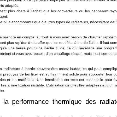
ent plus lourds, ce qui peut compliquer leur installation, surtout si vo
rts adaptés.
lement plus chers à l’achat que les convecteurs ou les panneaux rayo
uent.
e plus encombrants que d’autres types de radiateurs, nécessitant de l
à prendre en compte, surtout si vous avez besoin de chauffer rapidem
ent plus rapides à chauffer que les modèles à inertie fluide. Il faut co
qu’à une heure pour une inertie fluide, ce qui nécessite une progra
énient si vous avez besoin d’un chauffage réactif, mais il est compens
s radiateurs à inertie peuvent être assez lourds, ce qui peut compliq
us prévoyez de les fixer est suffisamment solide pour supporter leur p
s et les matériaux. Une installation correcte est essentielle pour év
és à une fixation instable. L’utilisation de chevilles adaptées et d’un 
ée.
t la performance thermique des radiat