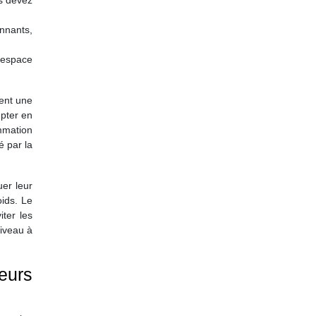
us devez
nnants,
’espace
ent une
mpter en
mmation
é par la
uer leur
oids. Le
iter les
niveau à
eurs