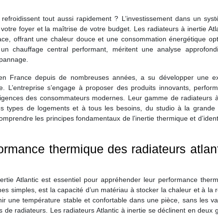
s refroidissent tout aussi rapidement ? L’investissement dans un sys
votre foyer et la maîtrise de votre budget. Les radiateurs à inertie Atl
ace, offrant une chaleur douce et une consommation énergétique opt
 un chauffage central performant, méritent une analyse approfond
dépannage.
 en France depuis de nombreuses années, a su développer une ex
e. L’entreprise s’engage à proposer des produits innovants, perform
xigences des consommateurs modernes. Leur gamme de radiateurs à 
les types de logements et à tous les besoins, du studio à la grande
 comprendre les principes fondamentaux de l’inertie thermique et d’identi
rmance thermique des radiateurs atlant
rtie Atlantic est essentiel pour appréhender leur performance therm
rmes simples, est la capacité d’un matériau à stocker la chaleur et à la r
r une température stable et confortable dans une pièce, sans les var
 de radiateurs. Les radiateurs Atlantic à inertie se déclinent en deux