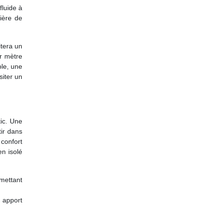
fluide à
ière de
itera un
ar mètre
ple, une
siter un
tic. Une
tir dans
confort
en isolé
rmettant
n apport