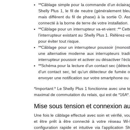
**Câblage simple pour la commande d’un éclairage
Shelly Plus 1, le fil de neutre (généralement ble
mais différent du fil de phase) à la sortie O. A
connecté à la borne de terre de votre installation.
**Câblage pour un interrupteur va-et-vient :** Cet
l’interrupteur existant au Shelly Plus 1. Référez-
pour éviter tout risque.
**Câblage pour un interrupteur poussoir (monost
une alternative moderne aux interrupteurs tradi
interrupteur poussoir et activer ou désactiver l’é
**Schéma pour la lecture d’un contact sec (détecteu
d’un contact sec, tel qu’un détecteur de fumée o
envoyer une notification sur votre smartphone ou 
*Important:* Le Shelly Plus 1 fonctionne avec une 
maximal de commutation du relais, qui est de *16A*.
Mise sous tension et connexion a
Une fois le câblage effectué avec soin et vérifié, vo
et être prêt à être connecté à votre réseau Wi-F
configuration rapide et intuitive via l’application