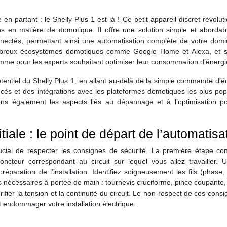
 en partant : le Shelly Plus 1 est là ! Ce petit appareil discret révolut
 en matière de domotique. Il offre une solution simple et abordab
nnectés, permettant ainsi une automatisation complète de votre domic
e nombreux écosystèmes domotiques comme Google Home et Alexa, et s
comme pour les experts souhaitant optimiser leur consommation d’énergi
potentiel du Shelly Plus 1, en allant au-delà de la simple commande d’é
cés et des intégrations avec les plateformes domotiques les plus pop
 également les aspects liés au dépannage et à l’optimisation p
itiale : le point de départ de l’automatisa
ucial de respecter les consignes de sécurité. La première étape con
oncteur correspondant au circuit sur lequel vous allez travailler. U
éparation de l’installation. Identifiez soigneusement les fils (phase,
ils nécessaires à portée de main : tournevis cruciforme, pince coupante,
ifier la tension et la continuité du circuit. Le non-respect de ces cons
t endommager votre installation électrique.