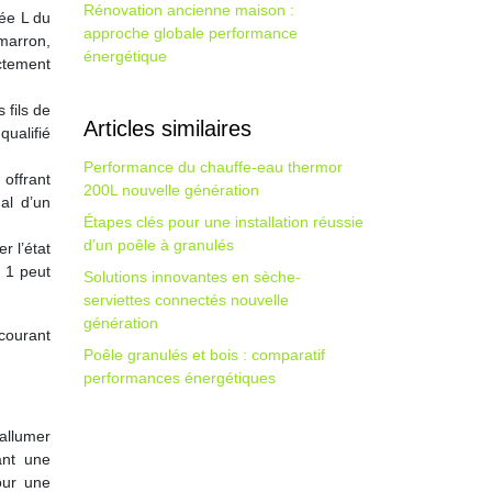
Rénovation ancienne maison :
rée L du
approche globale performance
 marron,
énergétique
ectement
 fils de
Articles similaires
qualifié
Performance du chauffe-eau thermor
offrant
200L nouvelle génération
al d’un
Étapes clés pour une installation réussie
d’un poêle à granulés
r l’état
s 1 peut
Solutions innovantes en sèche-
serviettes connectés nouvelle
génération
courant
Poêle granulés et bois : comparatif
performances énergétiques
’allumer
ant une
pour une