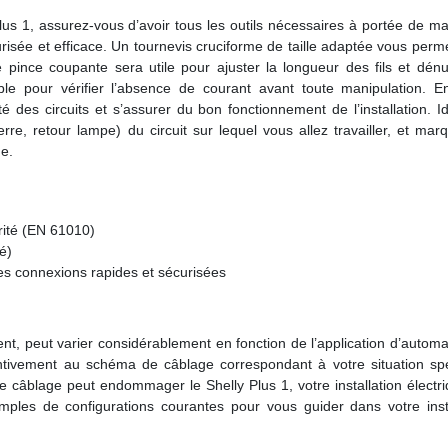
lus 1, assurez-vous d’avoir tous les outils nécessaires à portée de m
écurisée et efficace. Un tournevis cruciforme de taille adaptée vous perm
pince coupante sera utile pour ajuster la longueur des fils et dénu
ble pour vérifier l’absence de courant avant toute manipulation. En
ité des circuits et s’assurer du bon fonctionnement de l’installation. Id
rre, retour lampe) du circuit sur lequel vous allez travailler, et mar
ge.
rité (EN 61010)
é)
es connexions rapides et sécurisées
ent, peut varier considérablement en fonction de l’application d’automa
tentivement au schéma de câblage correspondant à votre situation spé
 câblage peut endommager le Shelly Plus 1, votre installation électr
les de configurations courantes pour vous guider dans votre insta