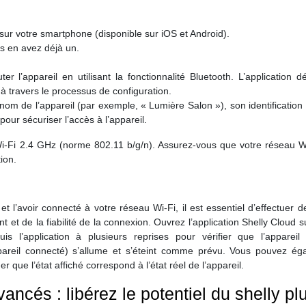
d sur votre smartphone (disponible sur iOS et Android).
s en avez déjà un.
ter l’appareil en utilisant la fonctionnalité Bluetooth. L’application d
à travers le processus de configuration.
 nom de l’appareil (par exemple, « Lumière Salon »), son identification
our sécuriser l’accès à l’appareil.
Wi-Fi 2.4 GHz (norme 802.11 b/g/n). Assurez-vous que votre réseau Wi
ion.
t l’avoir connecté à votre réseau Wi-Fi, il est essentiel d’effectuer d
 et de la fiabilité de la connexion. Ouvrez l’application Shelly Cloud s
is l’application à plusieurs reprises pour vérifier que l’appareil
ppareil connecté) s’allume et s’éteint comme prévu. Vous pouvez ég
mer que l’état affiché correspond à l’état réel de l’appareil.
ncés : libérez le potentiel du shelly pl