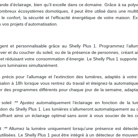
ande d’éclairage, bien qu’il excelle dans ce domaine. Grâce à sa poly
nombreux écosystèmes domotiques, il peut être utilisé dans une multi
e confort, la sécurité et l’efficacité énergétique de votre maison. E
vos projets d’automatisation.
igent et personnalisable grâce au Shelly Plus 1. Programmez l’allu
 lever et du coucher du soleil, ou de la présence de personnes, créant a
 réduisant votre consommation d’énergie. Le Shelly Plus 1 supporte 
urs luminaires simultanément.
précis pour l’allumage et l’extinction des lumières, adaptés à votre
salon à 18h lorsque vous rentrez du travail et éteignez-la automatiq
er des programmes différents pour chaque jour de la semaine, adaptan
oleil :** Ajustez automatiquement l’éclairage en fonction de la lum
sation du Shelly Plus 1. Les lumières s’allumeront automatiquement au
s offrant ainsi un éclairage optimal sans avoir à vous soucier de les c
 :** Allumez la lumière uniquement lorsqu’une présence est détectée
u utilisées. Le Shelly Plus 1 peut être intégré à un détecteur de mouve