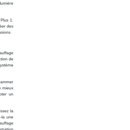
 lumière
 Plus 1.
réer des
usions.
auffage
ction de
système
ogrammer
e mieux
oter un
ssez la
-la une
hauffage
mmation