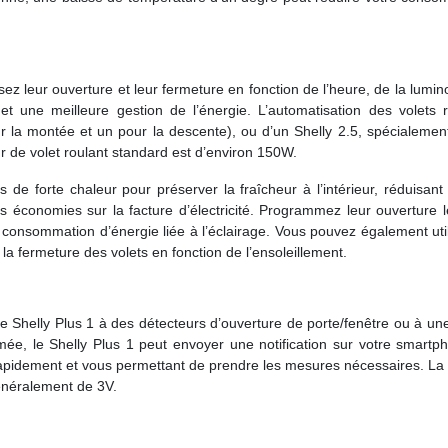
sez leur ouverture et leur fermeture en fonction de l’heure, de la lumin
et une meilleure gestion de l’énergie. L’automatisation des volets r
our la montée et un pour la descente), ou d’un Shelly 2.5, spécialeme
 de volet roulant standard est d’environ 150W.
e forte chaleur pour préserver la fraîcheur à l’intérieur, réduisant 
des économies sur la facture d’électricité. Programmez leur ouverture 
re consommation d’énergie liée à l’éclairage. Vous pouvez également uti
la fermeture des volets en fonction de l’ensoleillement.
le Shelly Plus 1 à des détecteurs d’ouverture de porte/fenêtre ou à un
mée, le Shelly Plus 1 peut envoyer une notification sur votre smartp
rapidement et vous permettant de prendre les mesures nécessaires. La
énéralement de 3V.