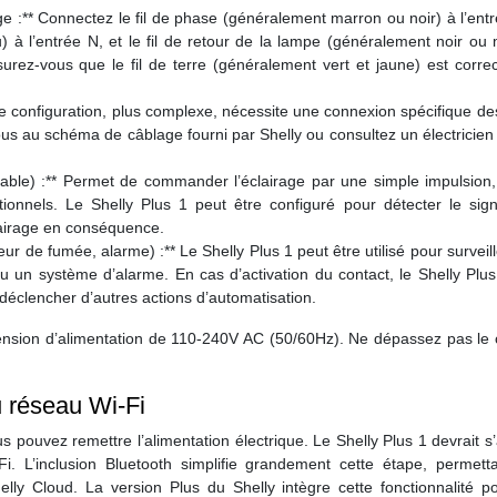
 :** Connectez le fil de phase (généralement marron ou noir) à l’ent
u) à l’entrée N, et le fil de retour de la lampe (généralement noir ou
ssurez-vous que le fil de terre (généralement vert et jaune) est corr
te configuration, plus complexe, nécessite une connexion spécifique des
vous au schéma de câblage fourni par Shelly ou consultez un électricien 
able) :** Permet de commander l’éclairage par une simple impulsion, 
tionnels. Le Shelly Plus 1 peut être configuré pour détecter le sign
clairage en conséquence.
r de fumée, alarme) :** Le Shelly Plus 1 peut être utilisé pour surveille
u un système d’alarme. En cas d’activation du contact, le Shelly Plu
déclencher d’autres actions d’automatisation.
tension d’alimentation de 110-240V AC (50/60Hz). Ne dépassez pas le 
u réseau Wi-Fi
us pouvez remettre l’alimentation électrique. Le Shelly Plus 1 devrait s
i. L’inclusion Bluetooth simplifie grandement cette étape, permett
 Shelly Cloud. La version Plus du Shelly intègre cette fonctionnalité 