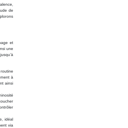
valence,
tude de
xplorons
mage et
insi une
jusqu’à
 routine
uement à
t ainsi
inosité
 coucher
ontrôler
, idéal
ment via