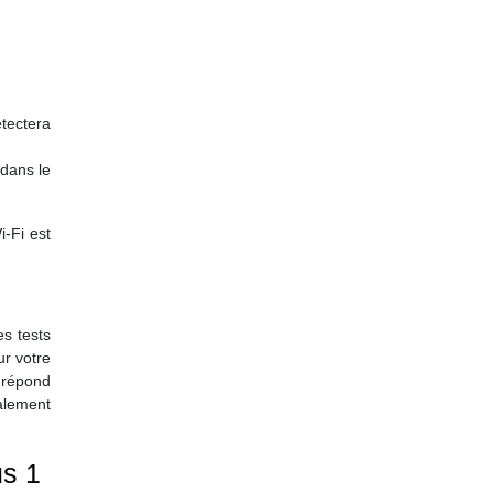
étectera
 dans le
-Fi est
es tests
ur votre
 répond
alement
us 1