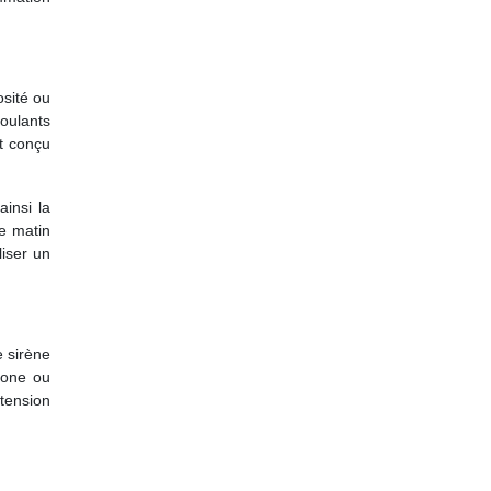
osité ou
oulants
nt conçu
ainsi la
le matin
liser un
e sirène
hone ou
 tension