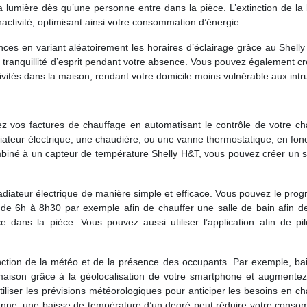
a lumière dès qu’une personne entre dans la pièce. L’extinction de la
ctivité, optimisant ainsi votre consommation d’énergie.
es en variant aléatoirement les horaires d’éclairage grâce au Shelly
 tranquillité d’esprit pendant votre absence. Vous pouvez également c
ivités dans la maison, rendant votre domicile moins vulnérable aux intr
z vos factures de chauffage en automatisant le contrôle de votre ch
radiateur électrique, une chaudière, ou une vanne thermostatique, en fon
mbiné à un capteur de température Shelly H&T, vous pouvez créer un 
 radiateur électrique de manière simple et efficace. Vous pouvez le pr
s de 6h à 8h30 par exemple afin de chauffer une salle de bain afin d
dans la pièce. Vous pouvez aussi utiliser l’application afin de pil
nction de la météo et de la présence des occupants. Par exemple, bai
maison grâce à la géolocalisation de votre smartphone et augmentez
iliser les prévisions météorologiques pour anticiper les besoins en c
enne, une baisse de température d’un degré peut réduire votre conso