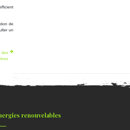
ficient
ation de
ulter un
n des
êtres
nergies renouvelables