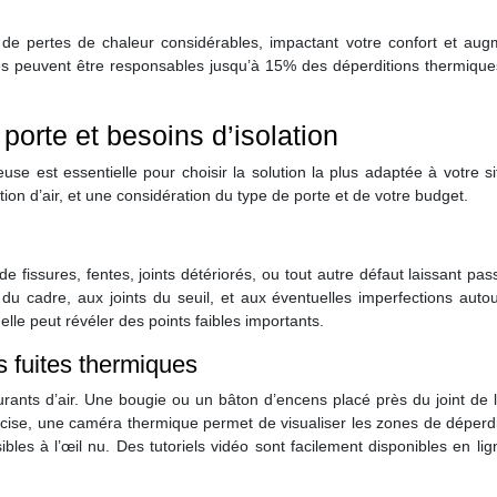
 de pertes de chaleur considérables, impactant votre confort et aug
tes peuvent être responsables jusqu’à 15% des déperditions thermique
porte et besoins d’isolation
se est essentielle pour choisir la solution la plus adaptée à votre si
ration d’air, et une considération du type de porte et de votre budget.
fissures, fentes, joints détériorés, ou tout autre défaut laissant passe
 du cadre, aux joints du seuil, et aux éventuelles imperfections auto
lle peut révéler des points faibles importants.
les fuites thermiques
urants d’air. Une bougie ou un bâton d’encens placé près du joint de 
récise, une caméra thermique permet de visualiser les zones de déperd
ibles à l’œil nu. Des tutoriels vidéo sont facilement disponibles en li